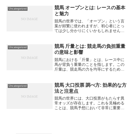
ャッパーと呼ばれる専門家が、各馬に負
担となる斤量を決定し、その斤量によっ
競馬 オープンとは: レースの基本
Uncategorized
てレースの結果が大きく左...
と魅力
競馬の世界では、「オープン」という言
葉が頻繁に使われますが、初心者にとっ
ては少し分かりにくいかもしれません。
オープン競走とは、特定の出走条件やク
ラス分けがない競走のことを指し、すべ
ての馬が参加することができます。ただ
競馬 斤量とは: 競走馬の負担重量
Uncategorized
し、一部のレースでは「オ...
の意味と影響
競馬における「斤量」とは、レース中に
馬が背負う重量のことを指します。この
斤量は、競走馬の力を均等にするための
重要な要素となります。馬の年齢、性
別、レースの種類などの要素に応じて、
この重さが決定されます。競馬では、斤
競馬 大口投票 調べ方: 効果的な方
Uncategorized
量がレースの結果に大きな影...
法と注意点
競馬の世界には、大口投票がもたらす異
常オッズが存在します。これを見極める
ことは、競馬予想において非常に重要で
す。大口投票を分析することで、異常オ
ッズの背景にある情報を明らかにできま
す。 これにより、投資において有利な立
ち位置を取ることが可能...