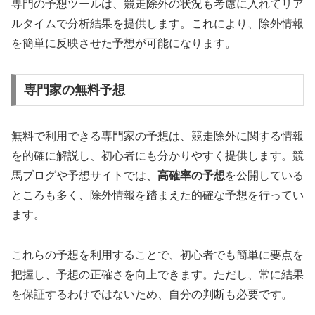
専門の予想ツールは、競走除外の状況も考慮に入れてリア
ルタイムで分析結果を提供します。これにより、除外情報
を簡単に反映させた予想が可能になります。
専門家の無料予想
無料で利用できる専門家の予想は、競走除外に関する情報
を的確に解説し、初心者にも分かりやすく提供します。競
馬ブログや予想サイトでは、
高確率の予想
を公開している
ところも多く、除外情報を踏まえた的確な予想を行ってい
ます。
これらの予想を利用することで、初心者でも簡単に要点を
把握し、予想の正確さを向上できます。ただし、常に結果
を保証するわけではないため、自分の判断も必要です。