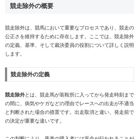
競走除外の概要
競走除外は、競馬において重要なプロセスであり、競走の
公正さを維持するために存在します。ここでは、競走除外
の定義、基準、そして裁決委員の役割について詳しく説明
します。
競走除外の定義
競走除外
とは、競走馬が装鞍所に入ってから発走時刻まで
の間に、病気やケガなどの理由でレースへの出走が不適当
と判断された場合の措置です。出走取消と違い、発走前で
の決定が重要な違いです。
この判断により、馬券の購入者には返金が行われることが