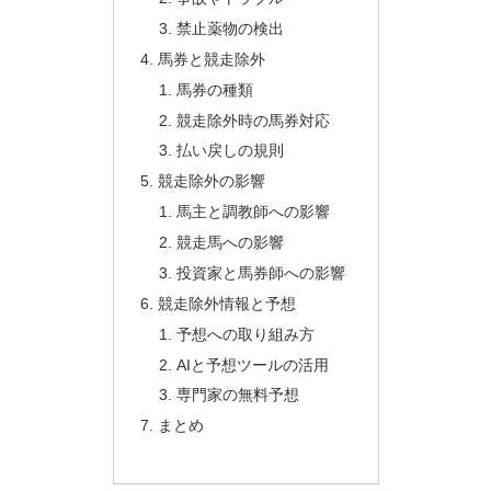
禁止薬物の検出
馬券と競走除外
馬券の種類
競走除外時の馬券対応
払い戻しの規則
競走除外の影響
馬主と調教師への影響
競走馬への影響
投資家と馬券師への影響
競走除外情報と予想
予想への取り組み方
AIと予想ツールの活用
専門家の無料予想
まとめ