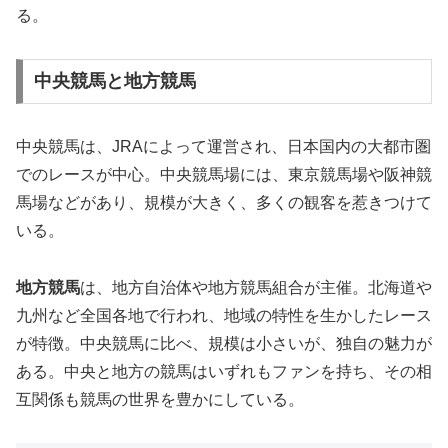
る。
中央競馬と地方競馬
中央競馬は、JRAによって運営され、日本国内の大都市圏
でのレースが中心。中央競馬場には、東京競馬場や阪神競
馬場などがあり、規模が大きく、多くの観客を惹きつけて
いる。
地方競馬
は、地方自治体や地方競馬組合が主催。北海道や
九州など全国各地で行われ、地域の特性を生かしたレース
が特徴。中央競馬に比べ、規模は小さいが、独自の魅力が
ある。中央と地方の競馬はいずれもファンを持ち、その相
互関係も競馬の世界を豊かにしている。