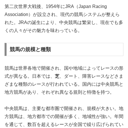
第二次世界大戦後、1954年にJRA（Japan Racing
Association）が設立され、現代の競馬システムが整えら
れた。JRAの誕生により、中央競馬は繁栄し、現在でも多
くの人々がその魅力を味わっている。
競馬の規模と種類
競馬は世界各地で開催され、国や地域によってレースの形
式が異なる。日本では、
芝
、ダート、障害レースなどさま
ざまな種類のレースが行われている。国内には中央競馬と
地方競馬があり、それぞれ異なる規則と特徴を持つ。
中央競馬は、主要な都市圏で開催され、規模が大きい。地
方競馬は、地方都市での開催が多く、地域性が強い。年間
を通じて、数百を超えるレースが全国で繰り広げられてい