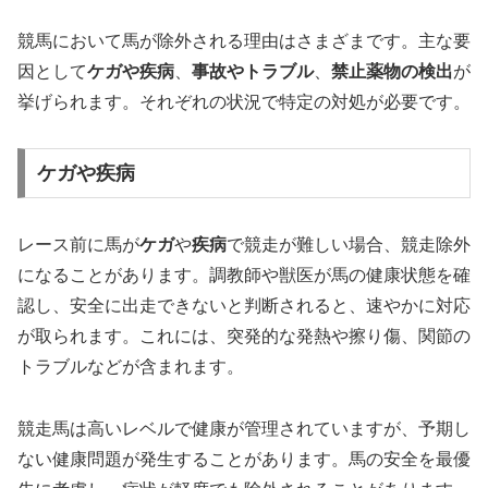
競馬において馬が除外される理由はさまざまです。主な要
因として
ケガや疾病
、
事故やトラブル
、
禁止薬物の検出
が
挙げられます。それぞれの状況で特定の対処が必要です。
ケガや疾病
レース前に馬が
ケガ
や
疾病
で競走が難しい場合、競走除外
になることがあります。調教師や獣医が馬の健康状態を確
認し、安全に出走できないと判断されると、速やかに対応
が取られます。これには、突発的な発熱や擦り傷、関節の
トラブルなどが含まれます。
競走馬は高いレベルで健康が管理されていますが、予期し
ない健康問題が発生することがあります。馬の安全を最優