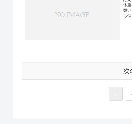
体重
競い
ら個
次
1