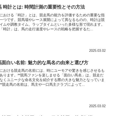
馬 時計とは: 時間計測の重要性とその方法
における「時計」とは、競走馬の能力を評価するための重要な指
一つです。競馬場やレース展開によって異なるものの、時計は競
イムや調教タイム、ラップタイムといった多様な形で現れます。
「時計」は、馬の走行速度やレースの戦略を把握するた...
2025.03.02
馬面白い名前: 魅力的な馬名の由来と選び方
における競走馬の名前には、時にユーモアや驚きを感じさせるも
あります。**競馬ファンを楽しませる「面白い馬名」は、競走だ
なくユニークな命名文化を紹介する際の大きな魅力となっていま
**競走馬の名前は、馬主や一口馬主クラブによって...
2025.03.02