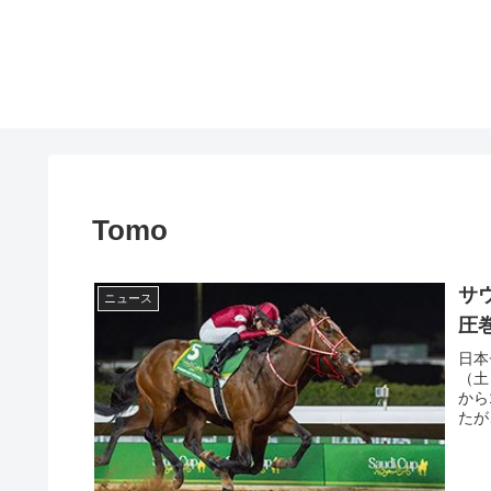
Tomo
サ
ニュース
圧
日本
（土
から
たが