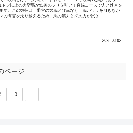
1トン以上の大型馬が鉄製のソリを引いて直線コースで力と速さを
ます。この競技は、通常の競馬とは異なり、馬がソリを引きなが
々の障害を乗り越えるため、馬の筋力と持久力が試さ...
2025.03.02
のページ
次
2
3
へ