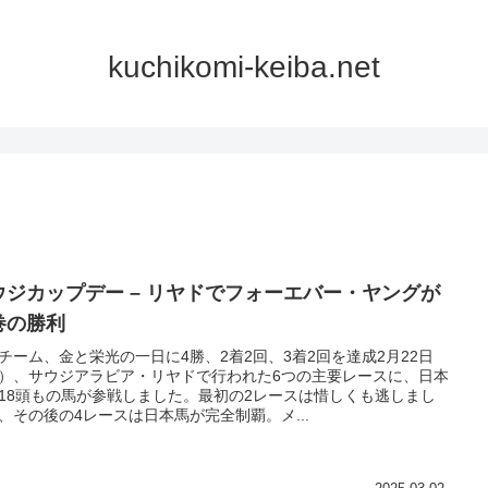
kuchikomi-keiba.net
ウジカップデー – リヤドでフォーエバー・ヤングが
巻の勝利
チーム、金と栄光の一日に4勝、2着2回、3着2回を達成2月22日
）、サウジアラビア・リヤドで行われた6つの主要レースに、日本
18頭もの馬が参戦しました。最初の2レースは惜しくも逃しまし
、その後の4レースは日本馬が完全制覇。メ...