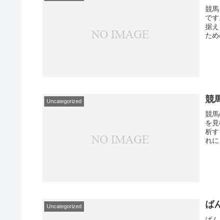
競馬
です
据え
ため
競
Uncategorized
競馬
を見
析す
れに
ば
Uncategorized
ばん