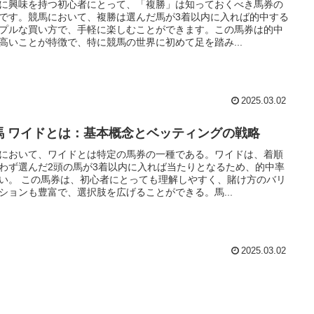
に興味を持つ初心者にとって、「複勝」は知っておくべき馬券の
です。競馬において、複勝は選んだ馬が3着以内に入れば的中する
プルな買い方で、手軽に楽しむことができます。この馬券は的中
高いことが特徴で、特に競馬の世界に初めて足を踏み...
2025.03.02
馬 ワイドとは：基本概念とベッティングの戦略
において、ワイドとは特定の馬券の一種である。ワイドは、着順
わず選んだ2頭の馬が3着以内に入れば当たりとなるため、的中率
い。 この馬券は、初心者にとっても理解しやすく、賭け方のバリ
ションも豊富で、選択肢を広げることができる。馬...
2025.03.02