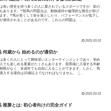
は長い歴史を持つ多くの人に愛されているスポーツですが、影の
もあります。**競馬の問題点は、動物虐待や倫理的な懸念が挙げ
ます。**馬が若くして命を落としたり、パフォーマンスが低下し
が虐待されることがあるのです。これらの問題は、...
2025.03.02
馬 何歳から 始めるのが適切か
は多くの人にとって興味深いエンターテインメントであり、初め
人でも楽しめる要素がたくさんあります。競馬場に入場する年齢
制限がなく、未成年でも自由に入ることができます。しかし、馬
購入する場合は20歳以上でなければなりません。 こ...
2025.03.02
馬 複勝とは: 初心者向けの完全ガイド