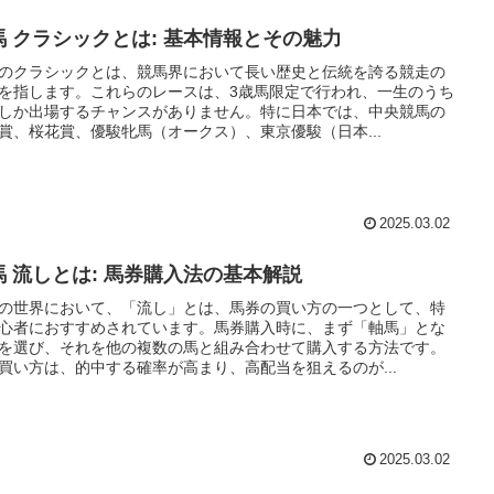
馬 クラシックとは: 基本情報とその魅力
のクラシックとは、競馬界において長い歴史と伝統を誇る競走の
を指します。これらのレースは、3歳馬限定で行われ、一生のうち
しか出場するチャンスがありません。特に日本では、中央競馬の
賞、桜花賞、優駿牝馬（オークス）、東京優駿（日本...
2025.03.02
馬 流しとは: 馬券購入法の基本解説
の世界において、「流し」とは、馬券の買い方の一つとして、特
心者におすすめされています。馬券購入時に、まず「軸馬」とな
を選び、それを他の複数の馬と組み合わせて購入する方法です。
買い方は、的中する確率が高まり、高配当を狙えるのが...
2025.03.02