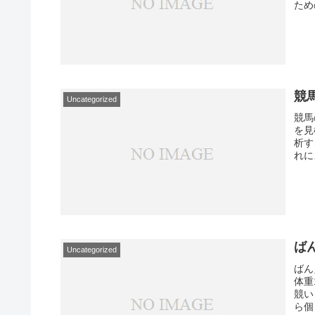
ため
競
Uncategorized
競馬
を見
析す
れに
ば
Uncategorized
ばん
体重
競い
ら個