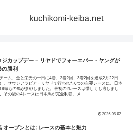
kuchikomi-keiba.net
ウジカップデー – リヤドでフォーエバー・ヤングが
巻の勝利
チーム、金と栄光の一日に4勝、2着2回、3着2回を達成2月22日
）、サウジアラビア・リヤドで行われた6つの主要レースに、日本
18頭もの馬が参戦しました。最初の2レースは惜しくも逃しまし
、その後の4レースは日本馬が完全制覇。メ...
2025.03.02
馬 オープンとは: レースの基本と魅力