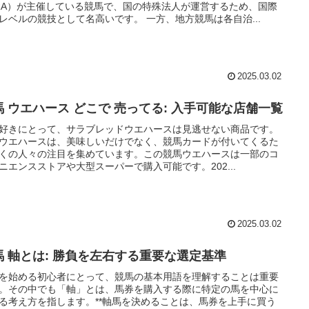
RA）が主催している競馬で、国の特殊法人が運営するため、国際
レベルの競技として名高いです。 一方、地方競馬は各自治...
2025.03.02
馬 ウエハース どこで 売ってる: 入手可能な店舗一覧
好きにとって、サラブレッドウエハースは見逃せない商品です。
ウエハースは、美味しいだけでなく、競馬カードが付いてくるた
くの人々の注目を集めています。この競馬ウエハースは一部のコ
ニエンスストアや大型スーパーで購入可能です。202...
2025.03.02
馬 軸とは: 勝負を左右する重要な選定基準
を始める初心者にとって、競馬の基本用語を理解することは重要
。その中でも「軸」とは、馬券を購入する際に特定の馬を中心に
る考え方を指します。**軸馬を決めることは、馬券を上手に買う