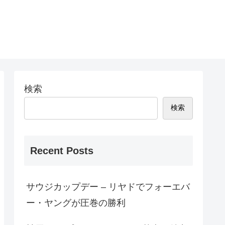
検索
検索
Recent Posts
サウジカップデー – リヤドでフォーエバ
ー・ヤングが圧巻の勝利