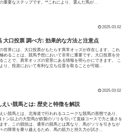
の重要なステップです。**これにより、選んだ馬が...
2025.03.02
馬 大口投票 調べ方: 効果的な方法と注意点
の世界には、大口投票がもたらす異常オッズが存在します。これ
極めることは、競馬予想において非常に重要です。大口投票を分
ることで、異常オッズの背景にある情報を明らかにできます。 こ
より、投資において有利な立ち位置を取ることが可能...
2025.03.02
んえい競馬とは: 歴史と特徴を解説
えい競馬とは、北海道で行われるユニークな競馬の形態であり、
1トン以上の大型馬が鉄製のソリを引いて直線コースで力と速さを
ます。この競技は、通常の競馬とは異なり、馬がソリを引きなが
々の障害を乗り越えるため、馬の筋力と持久力が試さ...