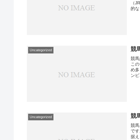
（J
的な
競
Uncategorized
競馬
この
め多
ンビ
競
Uncategorized
競馬
です
据え